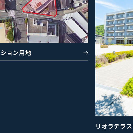
ンション用地
リオラテラス